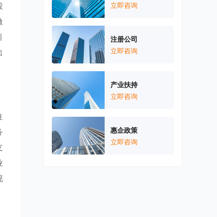
投
立即咨询
激
引
注册公司
立即咨询
出
产业扶持
立即咨询
往
惠企政策
务
立即咨询
支
业
现