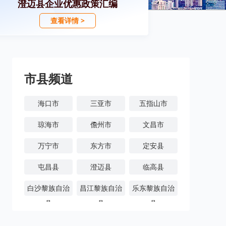
澄迈县企业优惠政策汇编
查看详情 >
市县频道
海口市
三亚市
五指山市
琼海市
儋州市
文昌市
万宁市
东方市
定安县
屯昌县
澄迈县
临高县
白沙黎族自治
昌江黎族自治
乐东黎族自治
县
县
县
陵水黎族自治
保亭黎族苗族
琼中黎族苗族
县
自治县
自治县