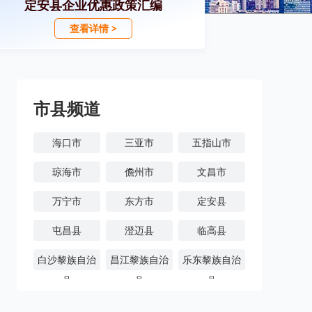
定安县企业优惠政策汇编
查看详情 >
市县频道
海口市
三亚市
五指山市
琼海市
儋州市
文昌市
万宁市
东方市
定安县
屯昌县
澄迈县
临高县
白沙黎族自治
昌江黎族自治
乐东黎族自治
县
县
县
陵水黎族自治
保亭黎族苗族
琼中黎族苗族
县
自治县
自治县